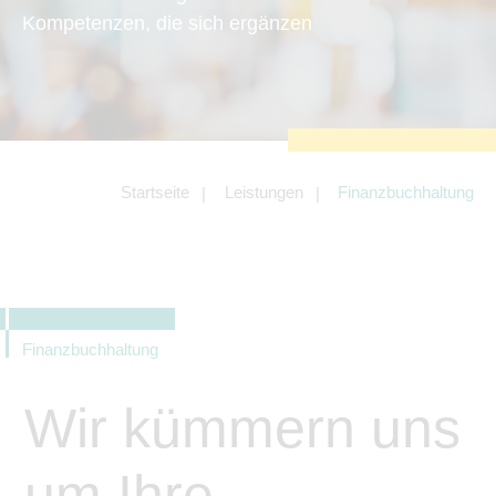
zu sichern.
Kompetenzen, die sich ergänzen
Tracking- und Targeting-Cookies
Diese Cookies sind erforderlich, um
unsere Website auf Ihre Bedürfnisse hin
zu optimieren. Hierzu gehört eine
bedarfsgerechte Gestaltung und
fortlaufende Verbesserung unseres
Angebotes einschließlich der
Verknüpfung zu Social-Media-
Angeboten von z.B. Facebook und
Startseite
Leistungen
Finanzbuchhaltung
LinkedIn.
Betreibercookies
Diese Cookies sind erforderlich, um z.B.
Google Maps zu nutzen oder
eingebettete Videos abspielen zu
können.
Finanzbuchhaltung
Wir kümmern uns
um Ihre