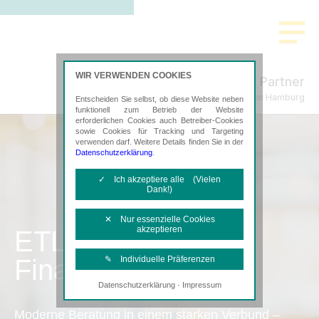
WIR VERWENDEN COOKIES
Wehling & Partner
Steuerberatung in Hamburg
Entscheiden Sie selbst, ob diese Website neben
funktionell zum Betrieb der Website
erforderlichen Cookies auch Betreiber-Cookies
sowie Cookies für Tracking und Targeting
verwenden darf. Weitere Details finden Sie in der
Datenschutzerklärung
.
✓ Ich akzeptiere alle (Vielen
Dank!)
✕ Nur essenzielle Cookies
akzeptieren
ETL
Finanzbuchhaltung
✎ Individuelle Präferenzen
·
Datenschutzerklärung
Impressum
Notwendige Cookies
Diese Cookies sind erforderlich, um die
Moderne Beratung in einem starken Verbund –
grundlegende Funktionalität der Website