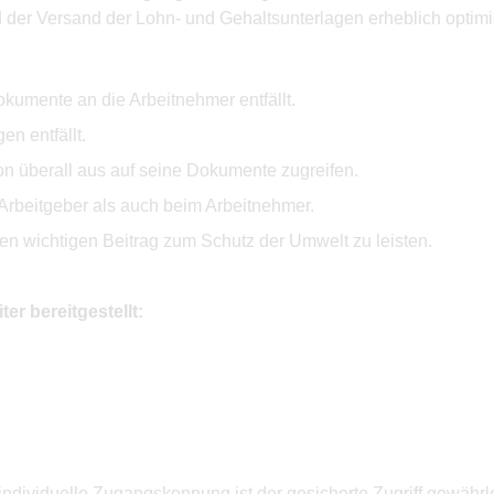
 der Versand der Lohn- und Gehaltsunterlagen erheblich optimie
okumente an die Arbeitnehmer entfällt.
n entfällt.
n überall aus auf seine Dokumente zugreifen.
Arbeitgeber als auch beim Arbeitnehmer.
n wichtigen Beitrag zum Schutz der Umwelt zu leisten.
r bereitgestellt:
ndividuelle Zugangskennung ist der gesicherte Zugriff gewährlei