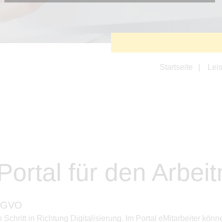
Diese Cookies sind erforderlich, um die grundlegende
Funktionalität der Website zu sichern.
Tracking- und Targeting-Cookies
Diese Cookies sind erforderlich, um unsere Website auf Ihre
Bedürfnisse hin zu optimieren. Hierzu gehört eine
bedarfsgerechte Gestaltung und fortlaufende Verbesserung
unseres Angebotes einschließlich der Verknüpfung zu
Startseite
Lei
Social-Media-Angeboten von z.B. Facebook und LinkedIn.
Betreibercookies
Diese Cookies sind erforderlich, um z.B. Google Maps zu
nutzen oder eingebettete Videos abspielen zu können.
 Portal für den Arbe
S-GVO
n Schritt in Richtung Digitalisierung. Im Portal eMitarbeiter 